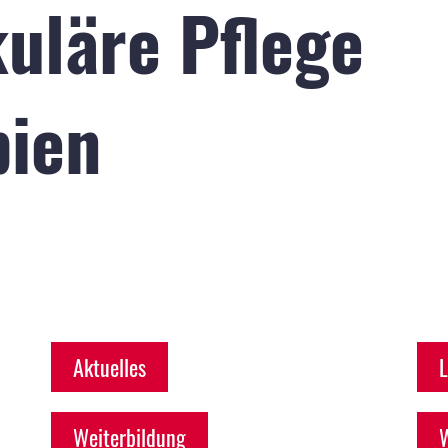
uläre Pflege
pien
Aktuelles
L
Weiterbildung
W