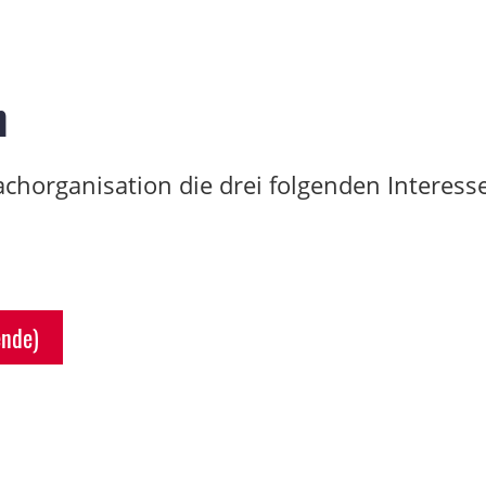
n
achorganisation die drei folgenden Interes
ende)