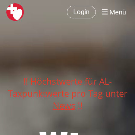
Menü
Login
!! Höchstwerte für AL-
Taxpunktwerte pro Tag unter
News
!!