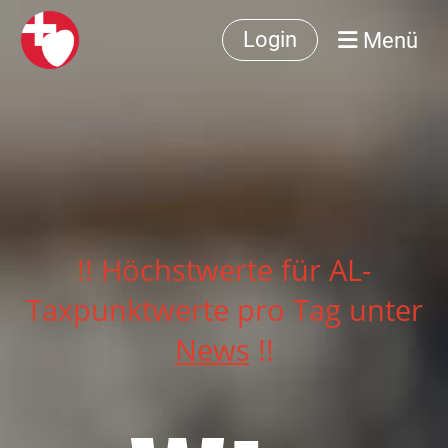
Menü
Login
!! Höchstwerte für AL-
Taxpunktwerte pro Tag unter
News
!!