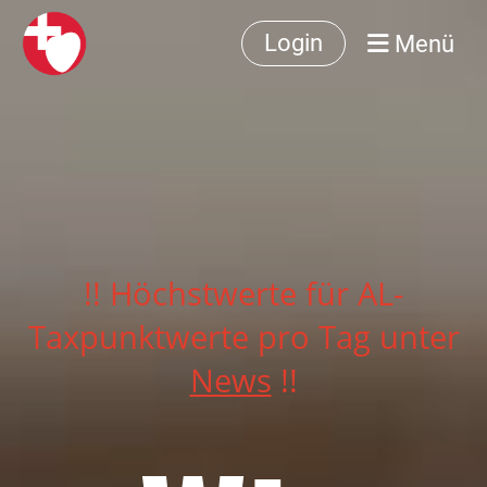
Menü
Login
!! Höchstwerte für AL-
Taxpunktwerte pro Tag unter
News
!!