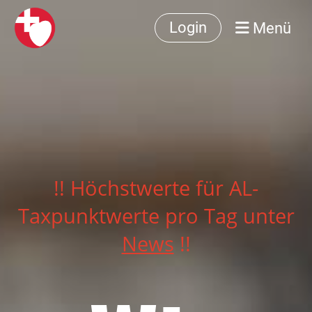
Menü
Login
!! Höchstwerte für AL-
Taxpunktwerte pro Tag unter
News
!!