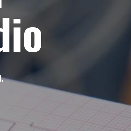
dio
.