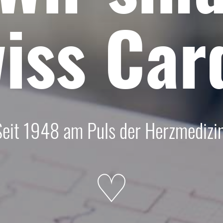
iss
Car
Seit 1948 am Puls der Herzmedizin
♡