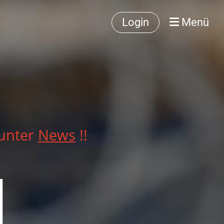
Login
Menü
 unter
News
!!
d