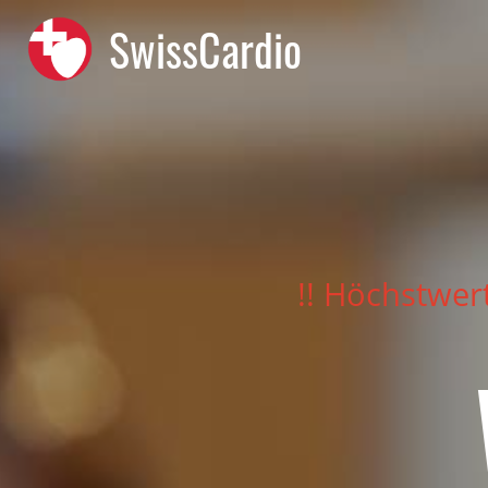
SwissCardio
!! Höchstwer