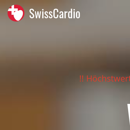
SwissCardio
!! Höchstwer