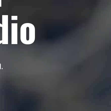
dio
.