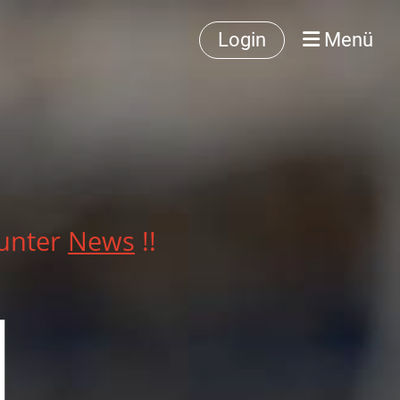
Login
Menü
 unter
News
!!
d